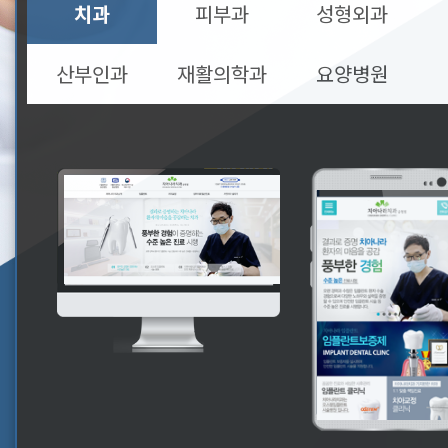
치과
피부과
성형외과
산부인과
재활의학과
요양병원