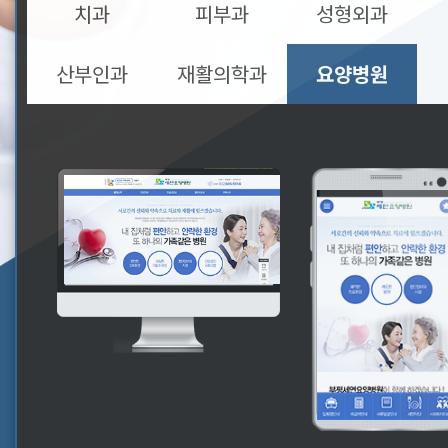
치과
피부과
성형외과
산부인과
재활의학과
요양병원