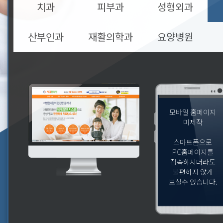
치과
피부과
성형외과
산부인과
재활의학과
요양병원
모바일 홈페이지
미제작
스마트폰으로
PC홈페이지를
접속하시더라도
불편하지 않게
보실수 있습니다.