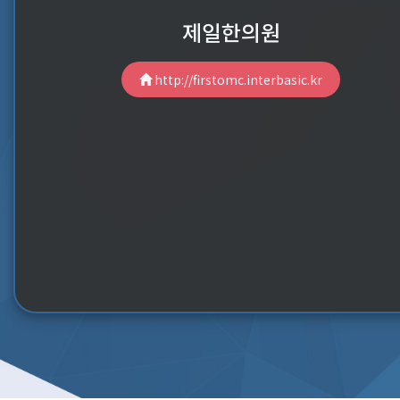
제일한의원
http://firstomc.interbasic.kr