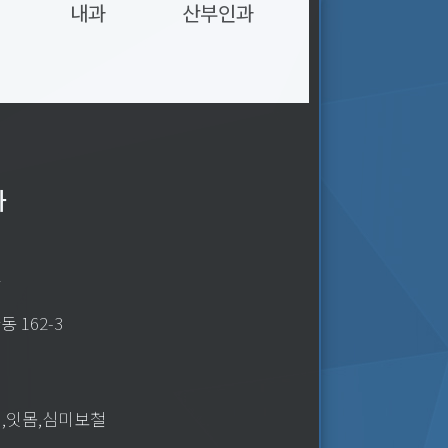
내과
산부인과
과
2
 162-3
치,잇몸,심미보철