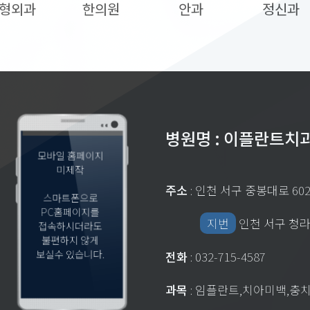
형외과
한의원
안과
정신과
병원명 : 이플란트치
모바일 홈페이지
미제작
주소
: 인천 서구 중봉대로 60
스마트폰으로
PC홈페이지를
지번
인천 서구 청라동
접속하시더라도
불편하지 않게
보실수 있습니다.
전화
: 032-715-4587
과목
: 임플란트,치아미백,충