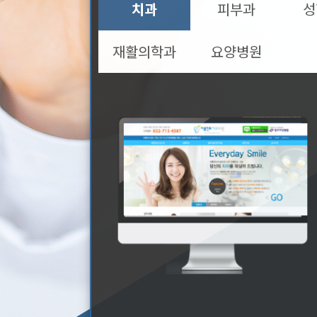
치과
피부과
성
재활의학과
요양병원