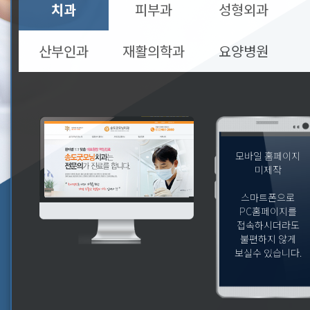
치과
피부과
성형외과
산부인과
재활의학과
요양병원
모바일 홈페이지
미제작
스마트폰으로
PC홈페이지를
접속하시더라도
불편하지 않게
보실수 있습니다.