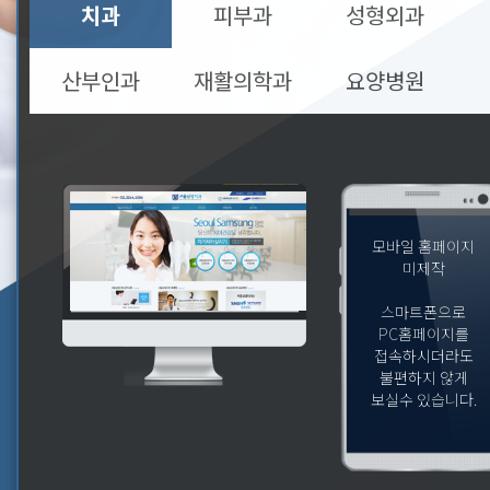
치과
피부과
성형외과
산부인과
재활의학과
요양병원
모바일 홈페이지
미제작
스마트폰으로
PC홈페이지를
접속하시더라도
불편하지 않게
보실수 있습니다.