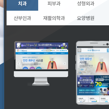
치과
피부과
성형외과
산부인과
재활의학과
요양병원