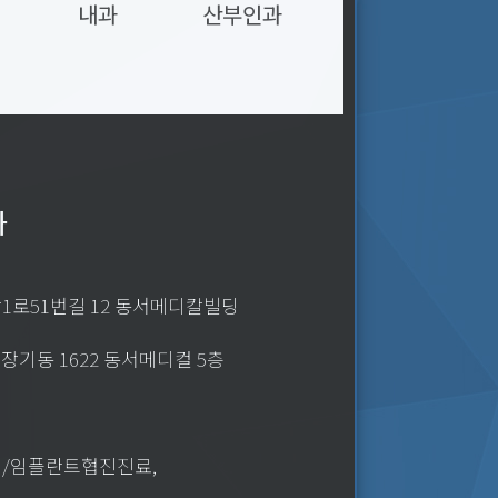
내과
산부인과
과
강1로51번길 12 동서메디칼빌딩
장기동 1622 동서메디컬 5층
정/임플란트협진진료,