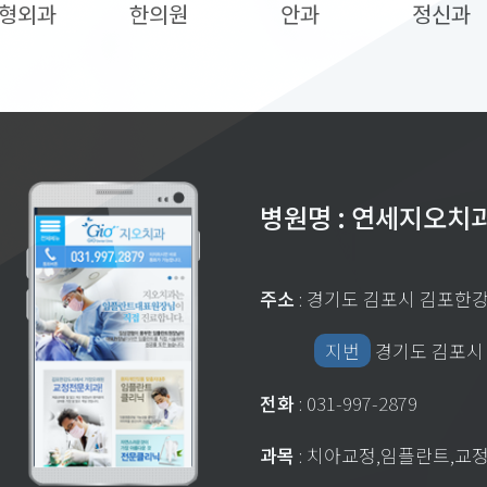
형외과
한의원
안과
정신과
병원명 : 연세지오치
주소
: 경기도 김포시 김포한
지번
경기도 김포시 
전화
: 031-997-2879
과목
: 치아교정,임플란트,교