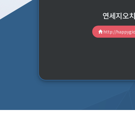
연세지오
http://happygio