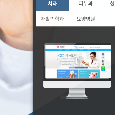
치과
피부과
성
재활의학과
요양병원