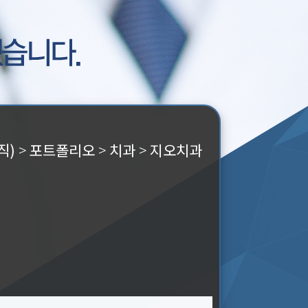
직)
>
포트폴리오
>
치과
>
지오치과