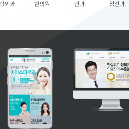
형외과
한의원
안과
정신과