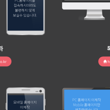
PC홈페이지를
접속하시더라도
불편하지 않게
보실수 있습니다.
과
co.kr
h
PC 홈페이지 미제작
모바일 홈페이지
Mobile 홈페이지만
미제작
제작하였습니다.