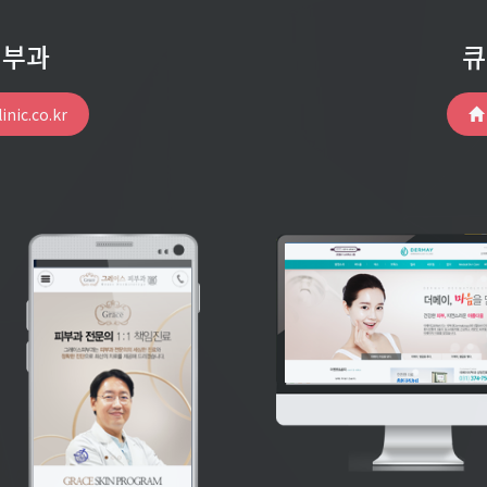
피부과
큐
inic.co.kr