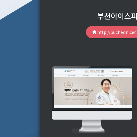
부천아이스
http://bucheonicecl