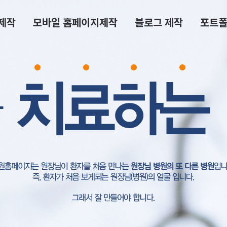
제작
모바일 홈페이지제작
블로그 제작
포트